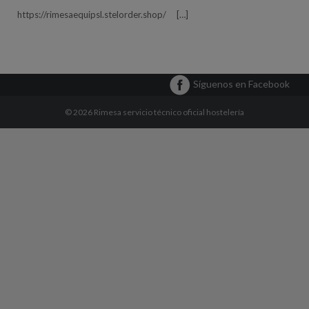
https://rimesaequipsl.stelorder.shop/
[…]
Síguenos en Facebook
© 2026
Rimesa servicio técnico oficial hostelería